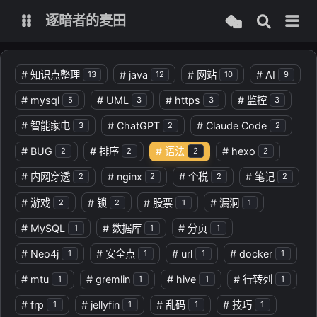
逐暗者的麦田
博客
#
知识点整理
#
java
#
网站
#
AI
13
12
10
9
#
mysql
#
UML
#
https
#
监控
5
3
3
3
服务监控
#
智能家电
#
ChatGPT
#
Claude Code
3
2
2
#
BUG
#
排序
#
语法
#
hexo
2
2
2
2
#
内网穿透
#
nginx
#
个税
#
笔记
2
2
2
2
#
游戏
#
锁
#
股票
#
漏洞
2
2
1
1
#
MySQL
#
数据库
#
分页
1
1
1
#
Neo4j
#
安全点
#
url
#
docker
1
1
1
1
#
mtu
#
gremlin
#
hive
#
行转列
1
1
1
1
#
frp
#
jellyfin
#
乱码
#
技巧
1
1
1
1