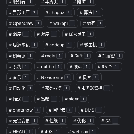
#
服务器
#
年终奖
#
陷阱
1
1
1
#
异形工厂
#
shapez
#
算法
1
1
1
#
OpenClaw
#
wakapi
#
编码
1
1
1
#
温度
#
湿度
#
优秀员工
1
1
1
#
思源笔记
#
codeup
#
微主机
1
1
1
#
树莓派
#
redis
#
Raft
#
加解密
1
1
1
1
#
系统
#
dubbo
#
硬盘
#
RAID
1
1
1
1
#
音乐
#
Navidrome
#
极客
1
1
1
#
自动化
#
密码服务
#
服务器监控
1
1
1
#
推送
#
蜜罐
#
sider
1
1
1
#
chatsnow
#
阿里云
#
DMS
1
1
1
#
无锁变更
#
性能
#
优化
#
S3
1
1
1
1
#
HEAD
#
403
#
webdav
1
1
1