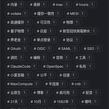
#
内录
#
录屏
#
mac
#
hosts
1
1
1
1
#
voliate
#
缓存一致性
#
MESI
1
1
1
#
高速缓存
#
可见性
#
物理
1
1
1
#
量子物理
#
抗疫
#
新型冠状病毒肺炎
1
1
1
#
养老金
#
单点登录
#
协议
1
1
1
#
OAuth
#
OIDC
#
SAML
#
SSO
1
1
1
1
#
调优
#
编程
#
音频
#
工具
1
1
1
1
#
ClaudeCode
#
OpenSpec
#
私有
1
1
1
#
小爱音箱
#
公平
#
动漫
1
1
1
#
MaxCompute
#
半连接
#
cnb
1
1
1
#
云原生
#
博客
#
高可用
#
配音
1
1
1
1
#
21天
#
10月
#
1582年
#
哪吒
1
1
1
1