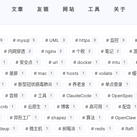
文章
友链
网站
工具
关于
#
mysql
#
UML
#
https
#
监控
9
5
3
3
3
#
内网穿透
#
nginx
#
个税
#
笔记
#
2
2
2
2
#
安全点
#
url
#
docker
#
mtu
1
1
1
1
1
#
录屏
#
mac
#
hosts
#
voliate
#
缓
1
1
1
1
兴趣点
#
新型冠状病毒肺炎
#
养老金
#
单点登录
1
1
1
1
寻找你感兴趣的领域
#
音频
#
工具
#
ClaudeCode
#
OpenSpec
1
1
1
cnb
#
云原生
#
博客
#
高可用
#
配音
1
1
1
1
1
gpt-image-2中转站
9
2
2
AI
BUG
ChatGPT
Claude C
#
异形工厂
#
shapez
#
算法
#
OpenClaw
1
1
1
么详细的
3
1
1
1
UML
docker
frp
gremlin
deup
#
微主机
#
树莓派
#
redis
#
Raft
我也在用
1
1
1
1
，选择