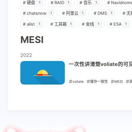
#
硬盘
#
RAID
#
音乐
#
Navidrom
1
1
1
8 天前
7-4-2026
shift P
关于本站
事件订阅这一套流
glm-4.7
#
chatsnow
#
阿里云
#
DMS
#
无
程。想问一下用 glm-
不错的方案
1
1
1
shift I
原版/本站右键菜单
4.7 的实际效果怎么
一下，你在
逐暗者
逐暗者
#
alist
#
工具箱
#
金线
#
ESA
1
1
1
1
样，响应速度和准确
长连接的时
尽快也挂上我这边的
已添加
度是否能接受？
遇到超时或
MESI
友联哦
的问题？我
完后发现机
5-20-2026
5-19-2026
2022
候会掉线，
OpenCla
一次性讲清楚voliate的可
逐暗者
Mr.Le
题还是飞书
的。
嘿嘿，我自己都不记
哦…找到了
voliate
缓存一致性
MESI
得在哪里了
角…我只看
2022-09-23
栏，没在意
5-12-2026
5-12-2026