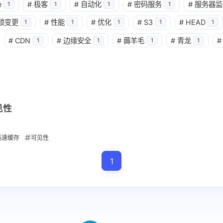
e
#
极客
#
自动化
#
密码服务
#
服务器监
1
1
1
1
12
1
1
1
java
jellyfin
mac
mtu
n
省钱确实是个
锁变更
#
性能
#
优化
#
S3
#
HEAD
。想请教
1
1
1
1
1
1
2
1
1
内录
内网穿透
分页
可见性
配置飞书
#
CDN
#
边缘安全
#
薅羊毛
#
青龙
#
1
1
1
1
候有没有
1
1
1
1
数据库
漏洞
物理
缓存一致性
连接断开
这边配置
1
高速缓存
器人有时
不确定是
w这边的问
见性
e
网关那边
五月 2026
四月 2026
…在右下
高速缓存
可见性
1
1
了看顶
篇
篇
右侧…
1
十一月 2025
十月 2025
1
2
篇
篇