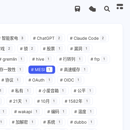
#
智能家电
#
ChatGPT
#
Claude Code
3
2
2
游戏
#
锁
#
股票
#
漏洞
2
2
1
1
#
gremlin
#
hive
#
行转列
#
frp
1
1
1
1
存一致性
#
MESI
#
高速缓存
1
1
1
#
协议
#
OAuth
#
OIDC
1
1
1
#
私有
#
小爱音箱
#
公平
1
1
1
1
#
21天
#
10月
#
1582年
1
1
1
2
1
1
1
ode
MESI
MySQL
Neo4j
#
wakapi
#
编码
#
温度
1
1
1
1
2
1
1
3
hexo
hive
hosts
https
#
加解密
#
系统
#
dubbo
1
1
1
1