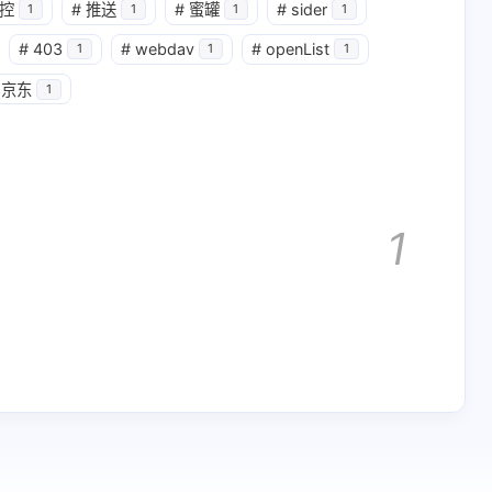
控
#
推送
#
蜜罐
#
sider
1
1
1
1
2
1
1
1
ginx
url
voliate
乱码
#
403
#
webdav
#
openList
1
1
1
1
1
1
2
安全点
录屏
技巧
排序
京东
1
10
1
1
2
网站
股票
行转列
语法
1
三月 2026
一月 2026
1
1
篇
篇
九月 2025
七月 2025
2
1
篇
篇