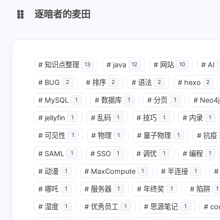
逐暗者的麦田
博客
#
知识点整理
#
java
#
网站
#
AI
13
12
10
shift K
关闭快捷键功能
#
BUG
#
排序
#
语法
#
hexo
服务监控
2
2
2
2
shift A
打开/关闭中控台
#
MySQL
#
数据库
#
分页
#
Neo4j
1
1
1
shift M
播放/暂停音乐
#
jellyfin
#
乱码
#
技巧
#
内录
1
1
1
1
shift D
深色/浅色显示模式
互动
#
可见性
#
物理
#
量子物理
#
抗疫
1
1
1
shift S
站内搜索
最新评论
#
SAML
#
SSO
#
调优
#
编程
1
1
1
1
shift R
随机访问
#
动漫
#
MaxCompute
#
半连接
#
1
1
1
shift H
返回首页
codex中转站
#
哪吒
#
服务器
#
年终奖
#
陷阱
1
1
1
1
shift F
友链鱼塘
看起来配置还是挺复
感谢分享这
#
湿度
#
优秀员工
#
思源笔记
#
co
杂的，尤其是飞书这
配置步骤！
1
1
1
shift L
友链页面
边要申请权限、配置
智谱的模型