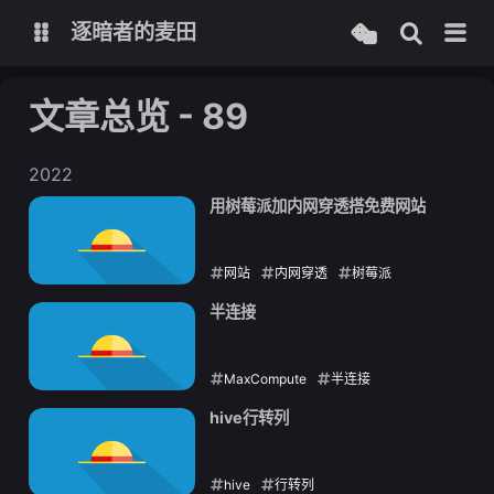
逐暗者的麦田
文章总览 - 89
博客
2022
服务监控
用树莓派加内网穿透搭免费网站
网站
内网穿透
树莓派
2022-09-11
半连接
MaxCompute
半连接
2022-09-02
hive行转列
hive
行转列