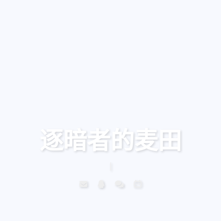
逐暗者的麦田
志雄不惜
|