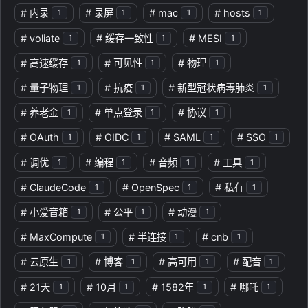
#
内录
#
录屏
#
mac
#
hosts
1
1
1
1
#
voliate
#
缓存一致性
#
MESI
1
1
1
#
高速缓存
#
可见性
#
物理
1
1
1
#
量子物理
#
抗疫
#
新型冠状病毒肺炎
1
1
1
#
养老金
#
单点登录
#
协议
1
1
1
#
OAuth
#
OIDC
#
SAML
#
SSO
1
1
1
1
#
调优
#
编程
#
音频
#
工具
1
1
1
1
#
ClaudeCode
#
OpenSpec
#
私有
1
1
1
#
小爱音箱
#
公平
#
动漫
1
1
1
#
MaxCompute
#
半连接
#
cnb
1
1
1
#
云原生
#
博客
#
高可用
#
配音
1
1
1
1
#
21天
#
10月
#
1582年
#
哪吒
1
1
1
1