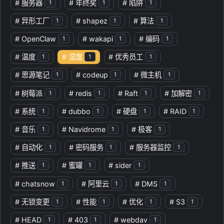
#
服务器
#
年终奖
#
陷阱
1
1
1
#
异形工厂
#
shapez
#
算法
1
1
1
#
OpenClaw
#
wakapi
#
编码
1
1
1
#
温度
#
湿度
#
优秀员工
1
1
1
#
思源笔记
#
codeup
#
微主机
1
1
1
#
树莓派
#
redis
#
Raft
#
加解密
1
1
1
1
#
系统
#
dubbo
#
硬盘
#
RAID
1
1
1
1
#
音乐
#
Navidrome
#
极客
1
1
1
#
自动化
#
密码服务
#
服务器监控
1
1
1
#
推送
#
蜜罐
#
sider
1
1
1
#
chatsnow
#
阿里云
#
DMS
1
1
1
#
无锁变更
#
性能
#
优化
#
S3
1
1
1
1
#
HEAD
#
403
#
webdav
1
1
1