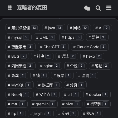
逐暗者的麦田
博客
#
知识点整理
#
java
#
网站
#
AI
13
12
10
9
#
mysql
#
UML
#
https
#
监控
5
3
3
3
服务监控
#
智能家电
#
ChatGPT
#
Claude Code
3
2
2
#
BUG
#
排序
#
语法
#
hexo
2
2
2
2
#
内网穿透
#
nginx
#
个税
#
笔记
2
2
2
2
#
游戏
#
锁
#
股票
#
漏洞
2
2
1
1
#
MySQL
#
数据库
#
分页
1
1
1
#
Neo4j
#
安全点
#
url
#
docker
1
1
1
1
#
mtu
#
gremlin
#
hive
#
行转列
1
1
1
1
#
frp
#
jellyfin
#
乱码
#
技巧
1
1
1
1