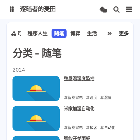
逐暗者的麦田
博客
首页
程序人生
随笔
博弈
生活
游戏
更多
读书
分类 - 随笔
服务监控
2024
整屋温湿度监控
智能家电
温度
湿度
2024-12-11
米家加湿自动化
智能家电
极客
自动化
2024-12-07
智能开关面板