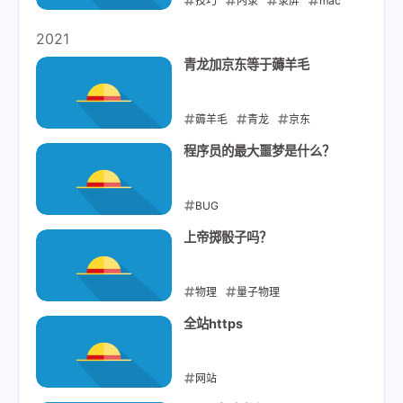
技巧
内录
录屏
mac
2022-01-07
2021
青龙加京东等于薅羊毛
薅羊毛
青龙
京东
2021-11-05
程序员的最大噩梦是什么？
BUG
2021-10-26
上帝掷骰子吗？
物理
量子物理
2021-10-12
全站https
网站